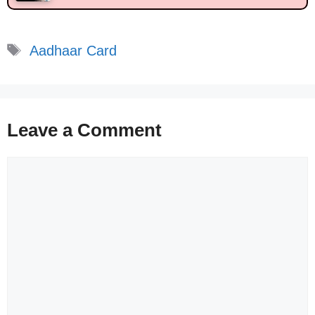
Tags
Aadhaar Card
Leave a Comment
Comment