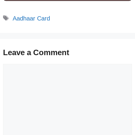
Tags
Aadhaar Card
Leave a Comment
Comment