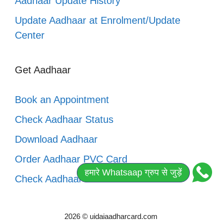
Aadhaar Update History
Update Aadhaar at Enrolment/Update
Center
Get Aadhaar
Book an Appointment
Check Aadhaar Status
Download Aadhaar
Order Aadhaar PVC Card
हमारे Whatsaap ग्रुप से जुड़ें
Check Aadhaar PVC Card Status
2026 © uidaiaadharcard.com