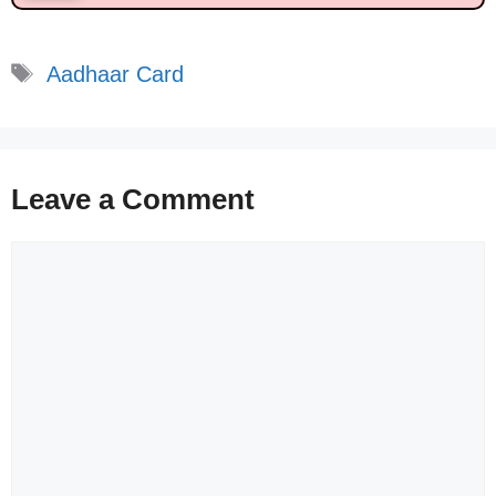
Tags
Aadhaar Card
Leave a Comment
Comment