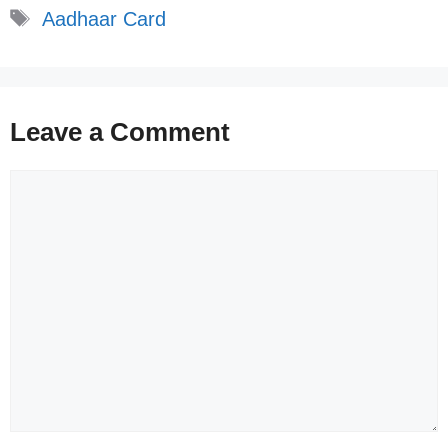
Tags
Aadhaar Card
Leave a Comment
Comment