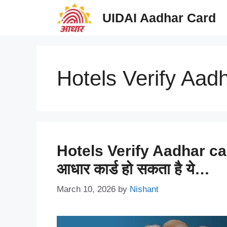
Skip
UIDAI Aadhar Card
to
content
Hotels Verify Aad
Hotels Verify Aadhar card
आधार कार्ड हो सकता है ये…
March 10, 2026
by
Nishant