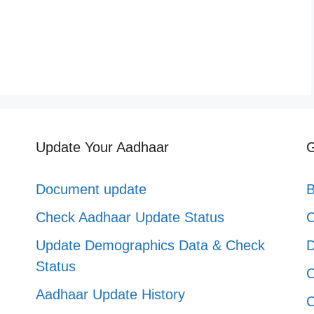
Update Your Aadhaar
G
Document update
B
Check Aadhaar Update Status
C
Update Demographics Data & Check
D
Status
O
Aadhaar Update History
C