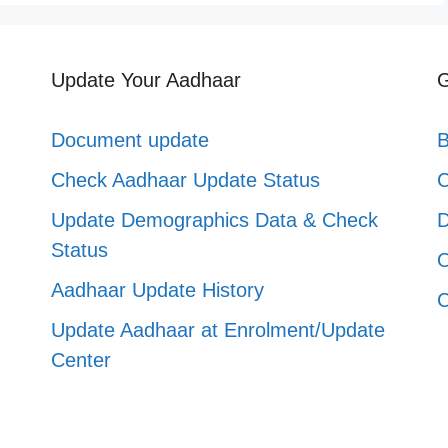
Update Your Aadhaar
G
Document update
B
Check Aadhaar Update Status
C
Update Demographics Data & Check
D
Status
O
Aadhaar Update History
C
Update Aadhaar at Enrolment/Update
Center