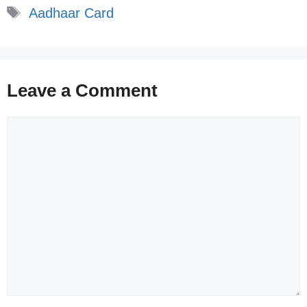
Tags
Aadhaar Card
Leave a Comment
Comment