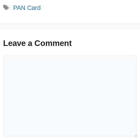
Tags
PAN Card
Leave a Comment
Comment